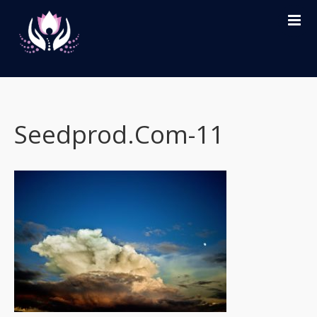
HOME
PREISE
ANGEBOTE
Seedprod.com-11
PERSÖNLICH
KONTAKT